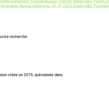
WAAM
Evènement
Standardisation
StartUp
Alimentaire
Platefo
Partenaires
Bureau
Adhérents
JO JP 2024
Emploi
R&D
Polymèr
 votre recherche.
ise créée en 2019, spécialisée dans...