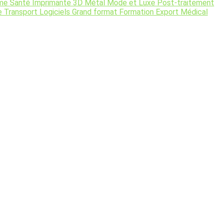
rme
Santé
Imprimante 3D
Métal
Mode et Luxe
Post-traitement
e
Transport
Logiciels
Grand format
Formation
Export
Médical