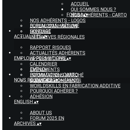
ACCUEIL
QUI SOMMES NOUS ?
FORUM
▴
▾
NOS ADHÉRENTS - CARTO
NOS ADHÉRENTS - LOGOS
FORUM 2025 - RÉSUMÉ
BUREAU D'ANIMATION
SONDAGE
HISTOIRE
ACTUALITÉS
▴
▾
INITIATIVES RÉGIONALES
RAPPORT RISQUES
ACTUALITÉS ADHÉRENTS
EMPLOI & FORMATIONS
▴
▾
APPELS D'OFFRE
CALENDRIER
EMPLOI
EVÈNEMENTS
FORMATIONS - CARTO
INFORMATIONS MARCHÉ
NOUS REJOINDRE
▴
▾
QUALIFICATION IAMQS
NOUVEAUX ADHÉRENTS
WORLDSKILLS EN FABRICATION ADDITIVE
POURQUOI ADHÉRER ?
ADHÉSION
ENGLISH
▴
▾
ABOUT US
FORUM 2025 EN
ARCHIVES
▴
▾