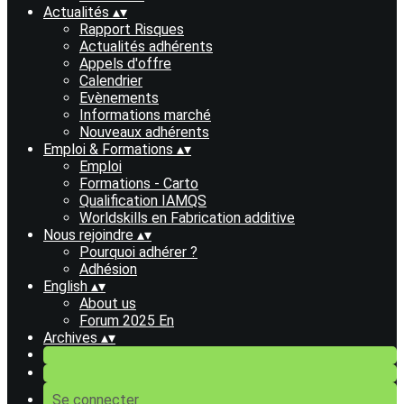
Actualités
▴
▾
Rapport Risques
Actualités adhérents
Appels d'offre
Calendrier
Evènements
Informations marché
Nouveaux adhérents
Emploi & Formations
▴
▾
Emploi
Formations - Carto
Qualification IAMQS
Worldskills en Fabrication additive
Nous rejoindre
▴
▾
Pourquoi adhérer ?
Adhésion
English
▴
▾
About us
Forum 2025 En
Archives
▴
▾
Se connecter