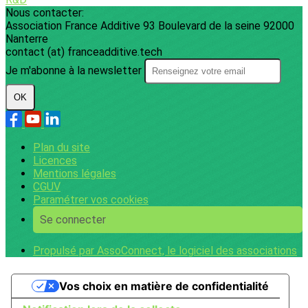
Nous contacter:
Association France Additive 93 Boulevard de la seine 92000
Nanterre
contact (at) franceadditive.tech
Je m'abonne à la newsletter
OK
Plan du site
Licences
Mentions légales
CGUV
Paramétrer vos cookies
Se connecter
Propulsé par AssoConnect, le logiciel des associations
Vos choix en matière de confidentialité