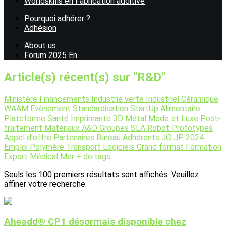
Worldskills en Fabrication additive
Pourquoi adhérer ?
Adhésion
About us
Forum 2025 En
Article(s) récent(s) sur "R&D"
Ministère
Financements
Industrie verte
Industriel
Céramique
WAAM
Evènement
Standardisation
StartUp
Alimentaire
Plateforme
Santé
Imprimante 3D
Métal
Mode et Luxe
Post-
traitement
Matériaux
A&D
Groupes
SLA
Robot
Prototypes
Appel d'offre
Partenaires
Bureau
Adhérents
JO JP 2024
Emploi
Polymère
Transport
Logiciels
Grand format
Formation
Export
Médical
Mer
+ de tags
Seuls les 100 premiers résultats sont affichés. Veuillez
affiner votre recherche.
Aheadd® CP1 désormais disponible chez