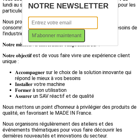
NOTRE NEWSLETTER
lundi au samedi midi, pour les professionnels comme pour les
particuliers.
Nous proposons une large gamme de machines, de
consommables et accessoires adaptés à tous les besoins de
l’industrie et du loisirs créatifs.
M'abonner maintenant
𝐍𝐨𝐭𝐫𝐞 𝐦𝐢𝐬𝐬𝐢𝐨𝐧 : 𝐃𝐞́𝐦𝐨𝐜𝐫𝐚𝐭𝐢𝐬𝐞𝐫 𝐥’𝐢𝐦𝐩𝐫𝐞𝐬𝐬𝐢𝐨𝐧 𝟑𝐃 !
𝐍𝐨𝐭𝐫𝐞 𝐨𝐛𝐣𝐞𝐜𝐭𝐢𝐟 est de vous faire vivre une expérience client
unique :
𝐀𝐜𝐜𝐨𝐦𝐩𝐚𝐠𝐧𝐞𝐫 sur le choix de la solution innovante qui
répond le mieux à vos besoins
𝐈𝐧𝐬𝐭𝐚𝐥𝐥𝐞𝐫 votre machine
𝐅𝐨𝐫𝐦𝐞𝐫 à son utilisation
𝐀𝐬𝐬𝐮𝐫𝐞𝐫 un SAV réactif et de qualité
Nous mettons un point d'honneur à privilégier des produits de
qualité, en favorisant le MADE IN France.
Nous organisons régulièrement des ateliers et des
événements thématiques pour vous faire découvrir les
dernières nouveautés et innovations du secteur.