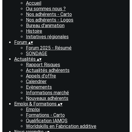
Accueil
Qui sommes nous ?
Nos adhérents - Carto
Nos adhérents - Logos
Bureau d'animation
Histoire
Initiatives régionales
Forum
▴
▾
Forum 2025 - Résumé
SONDAGE
Actualités
▴
▾
Rapport Risques
Actualités adhérents
Appels d'offre
Calendrier
Evènements
Informations marché
Nouveaux adhérents
Emploi & Formations
▴
▾
Emploi
Formations - Carto
Qualification IAMQS
Worldskills en Fabrication additive
Nous rejoindre
▴
▾