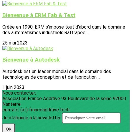
Bienvenue à ERM Fab & Test
Créée en 1990, ERM s’impose tout d’abord dans le domaine
des automatismes industriels.Rattrapée...
25 mai 2023
Bienvenue à Autodesk
Autodesk est un leader mondial dans le domaine des
technologies de conception et de fabrication....
1 juin 2023
Nous contacter:
Association France Additive 93 Boulevard de la seine 92000
Nanterre
contact (at) franceadditive.tech
Je m'abonne à la newsletter
OK