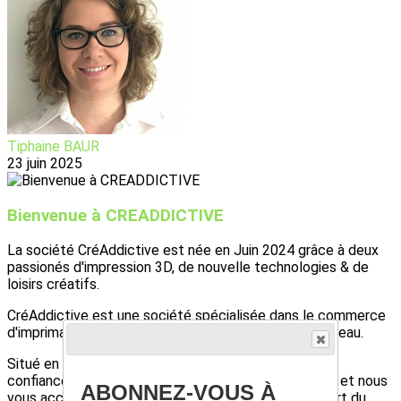
Tiphaine BAUR
23 juin 2025
Bienvenue à CREADDICTIVE
La société CréAddictive est née en Juin 2024 grâce à deux
passionés d'impression 3D, de nouvelle technologies & de
loisirs créatifs.
CréAddictive est une société spécialisée dans le commerce
d'imprimantes 3D et de machines de découpe de bureau.
Situé en Touraine, nous sommes votre partenaire de
confiance pour toutes vos solutions d’impression 3D et nous
ABONNEZ-VOUS À
vous accueillons dans un showroom de 100 m², ouvert du