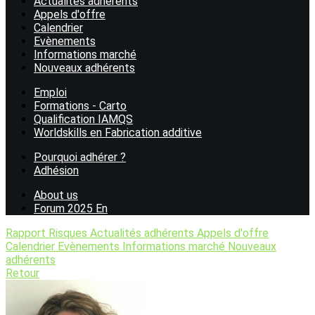
Actualités adhérents
Appels d'offre
Calendrier
Evènements
Informations marché
Nouveaux adhérents
Emploi
Formations - Carto
Qualification IAMQS
Worldskills en Fabrication additive
Pourquoi adhérer ?
Adhésion
About us
Forum 2025 En
Rapport Risques
Actualités adhérents
Appels d'offre
Calendrier
Evènements
Informations marché
Nouveaux
adhérents
Retour