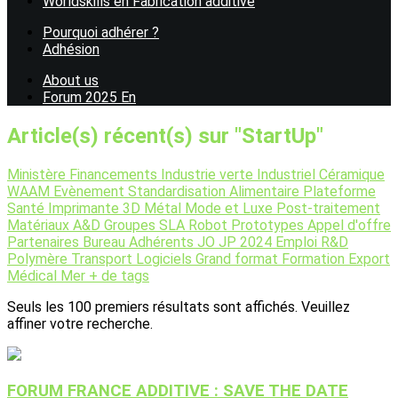
Worldskills en Fabrication additive
Pourquoi adhérer ?
Adhésion
About us
Forum 2025 En
Article(s) récent(s) sur "StartUp"
Ministère
Financements
Industrie verte
Industriel
Céramique
WAAM
Evènement
Standardisation
Alimentaire
Plateforme
Santé
Imprimante 3D
Métal
Mode et Luxe
Post-traitement
Matériaux
A&D
Groupes
SLA
Robot
Prototypes
Appel d'offre
Partenaires
Bureau
Adhérents
JO JP 2024
Emploi
R&D
Polymère
Transport
Logiciels
Grand format
Formation
Export
Médical
Mer
+ de tags
Seuls les 100 premiers résultats sont affichés. Veuillez
affiner votre recherche.
FORUM FRANCE ADDITIVE : SAVE THE DATE