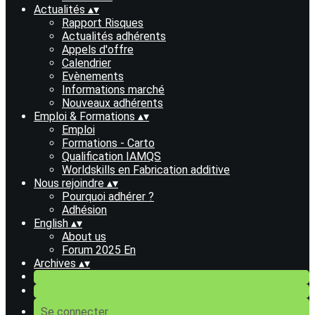
Actualités
▴
▾
Rapport Risques
Actualités adhérents
Appels d'offre
Calendrier
Evènements
Informations marché
Nouveaux adhérents
Emploi & Formations
▴
▾
Emploi
Formations - Carto
Qualification IAMQS
Worldskills en Fabrication additive
Nous rejoindre
▴
▾
Pourquoi adhérer ?
Adhésion
English
▴
▾
About us
Forum 2025 En
Archives
▴
▾
Se connecter