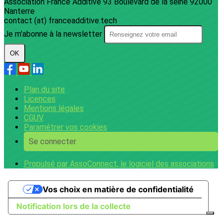
Association France Additive 93 Boulevard de la seine 92000
Nanterre
contact (at) franceadditive.tech
Je m'abonne à la newsletter
OK
Plan du site
Licences
Mentions légales
CGUV
Paramétrer vos cookies
Se connecter
Propulsé par AssoConnect, le logiciel des associations
Vos choix en matière de confidentialité
Notification lors de la collecte