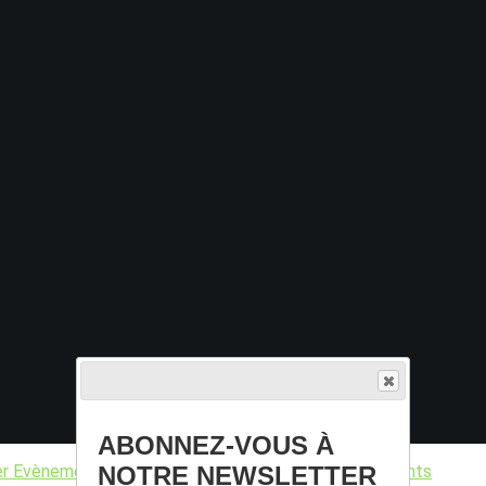
ABONNEZ-VOUS À
NOTRE NEWSLETTER
er
Evènements
Informations marché
Nouveaux adhérents