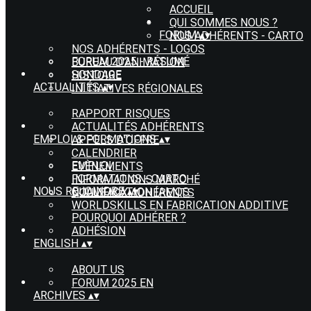
ACCUEIL
QUI SOMMES NOUS ?
FORUM
▴
▾
NOS ADHÉRENTS - CARTO
NOS ADHÉRENTS - LOGOS
FORUM 2025 - RÉSUMÉ
BUREAU D'ANIMATION
SONDAGE
HISTOIRE
ACTUALITÉS
▴
▾
INITIATIVES RÉGIONALES
RAPPORT RISQUES
ACTUALITÉS ADHÉRENTS
EMPLOI & FORMATIONS
▴
▾
APPELS D'OFFRE
CALENDRIER
EMPLOI
EVÈNEMENTS
FORMATIONS - CARTO
INFORMATIONS MARCHÉ
NOUS REJOINDRE
▴
▾
QUALIFICATION IAMQS
NOUVEAUX ADHÉRENTS
WORLDSKILLS EN FABRICATION ADDITIVE
POURQUOI ADHÉRER ?
ADHÉSION
ENGLISH
▴
▾
ABOUT US
FORUM 2025 EN
ARCHIVES
▴
▾