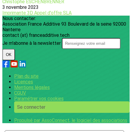
Christophe ESCHENBRENNER
3 novembre 2023
Imprimante 3D
Appel d'offre
SLA
Nous contacter:
Association France Additive 93 Boulevard de la seine 92000
Nanterre
contact (at) franceadditive.tech
Je m'abonne à la newsletter
OK
Plan du site
Licences
Mentions légales
CGUV
Paramétrer vos cookies
Se connecter
Propulsé par AssoConnect, le logiciel des associations