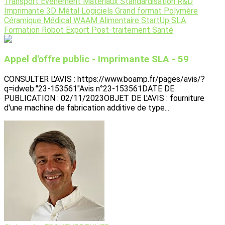
Transport
Evènement
Matériaux
Standardisation
R&D
Imprimante 3D
Métal
Logiciels
Grand format
Polymère
Céramique
Médical
WAAM
Alimentaire
StartUp
SLA
Formation
Robot
Export
Post-traitement
Santé
Appel d'offre public - Imprimante SLA - 59
CONSULTER L'AVIS : https://www.boamp.fr/pages/avis/?
q=idweb:"23-153561"Avis n°23-153561DATE DE
PUBLICATION : 02/11/2023OBJET DE L'AVIS : fourniture
d'une machine de fabrication additive de type...