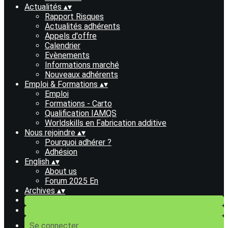
Actualités
▴
▾
Rapport Risques
Actualités adhérents
Appels d'offre
Calendrier
Evènements
Informations marché
Nouveaux adhérents
Emploi & Formations
▴
▾
Emploi
Formations - Carto
Qualification IAMQS
Worldskills en Fabrication additive
Nous rejoindre
▴
▾
Pourquoi adhérer ?
Adhésion
English
▴
▾
About us
Forum 2025 En
Archives
▴
▾
Se connecter