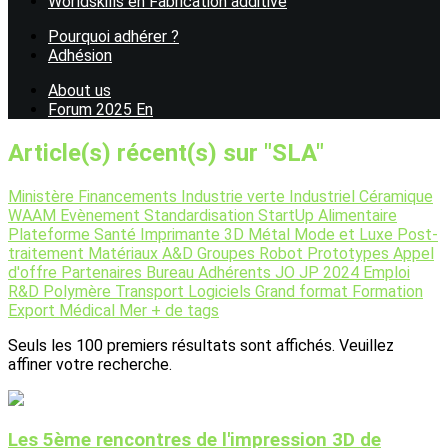
Worldskills en Fabrication additive
Pourquoi adhérer ?
Adhésion
About us
Forum 2025 En
Article(s) récent(s) sur "SLA"
Ministère
Financements
Industrie verte
Industriel
Céramique
WAAM
Evènement
Standardisation
StartUp
Alimentaire
Plateforme
Santé
Imprimante 3D
Métal
Mode et Luxe
Post-
traitement
Matériaux
A&D
Groupes
Robot
Prototypes
Appel
d'offre
Partenaires
Bureau
Adhérents
JO JP 2024
Emploi
R&D
Polymère
Transport
Logiciels
Grand format
Formation
Export
Médical
Mer
+ de tags
Seuls les 100 premiers résultats sont affichés. Veuillez
affiner votre recherche.
Les 5ème rencontres de l'impression 3D de