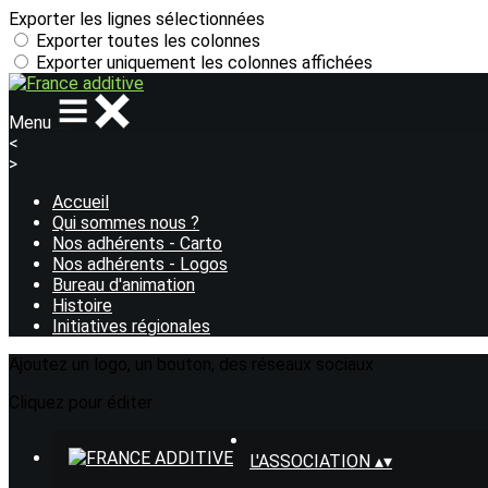
Exporter les lignes sélectionnées
Exporter toutes les colonnes
Exporter uniquement les colonnes affichées
Menu
<
>
Accueil
Qui sommes nous ?
Nos adhérents - Carto
Nos adhérents - Logos
Bureau d'animation
Histoire
Initiatives régionales
Ajoutez un logo, un bouton, des réseaux sociaux
Cliquez pour éditer
L'ASSOCIATION
▴
▾