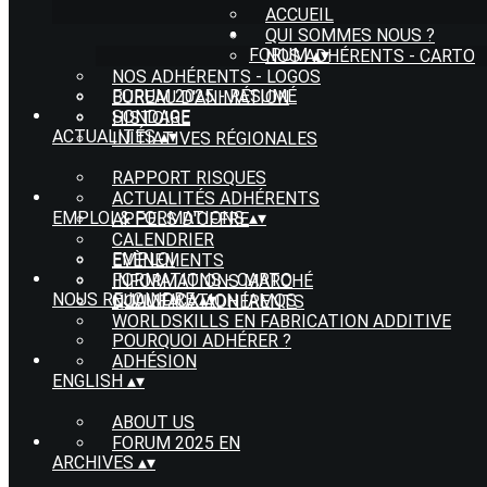
ACCUEIL
QUI SOMMES NOUS ?
FORUM
▴
▾
NOS ADHÉRENTS - CARTO
NOS ADHÉRENTS - LOGOS
FORUM 2025 - RÉSUMÉ
BUREAU D'ANIMATION
SONDAGE
HISTOIRE
ACTUALITÉS
▴
▾
INITIATIVES RÉGIONALES
RAPPORT RISQUES
ACTUALITÉS ADHÉRENTS
EMPLOI & FORMATIONS
▴
▾
APPELS D'OFFRE
CALENDRIER
EMPLOI
EVÈNEMENTS
FORMATIONS - CARTO
INFORMATIONS MARCHÉ
NOUS REJOINDRE
▴
▾
QUALIFICATION IAMQS
NOUVEAUX ADHÉRENTS
WORLDSKILLS EN FABRICATION ADDITIVE
POURQUOI ADHÉRER ?
ADHÉSION
ENGLISH
▴
▾
ABOUT US
FORUM 2025 EN
ARCHIVES
▴
▾