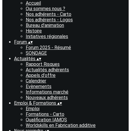
Accueil
Qui sommes nous ?
Nos adhérents - Carto
Nos adhérents - Logos
Bureau d'animation
Histoire
Initiatives régionales
Forum
▴
▾
Forum 2025 - Résumé
SONDAGE
Actualités
▴
▾
Rapport Risques
Actualités adhérents
Appels d'offre
Calendrier
Evènements
Informations marché
Nouveaux adhérents
Emploi & Formations
▴
▾
Emploi
Formations - Carto
Qualification IAMQS
Worldskills en Fabrication additive
Nous rejoindre
▴
▾