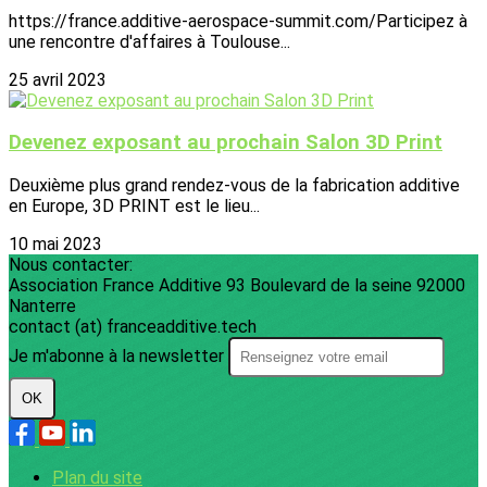
https://france.additive-aerospace-summit.com/Participez à
une rencontre d'affaires à Toulouse...
25 avril 2023
Devenez exposant au prochain Salon 3D Print
Deuxième plus grand rendez-vous de la fabrication additive
en Europe, 3D PRINT est le lieu...
10 mai 2023
Nous contacter:
Association France Additive 93 Boulevard de la seine 92000
Nanterre
contact (at) franceadditive.tech
Je m'abonne à la newsletter
OK
Plan du site