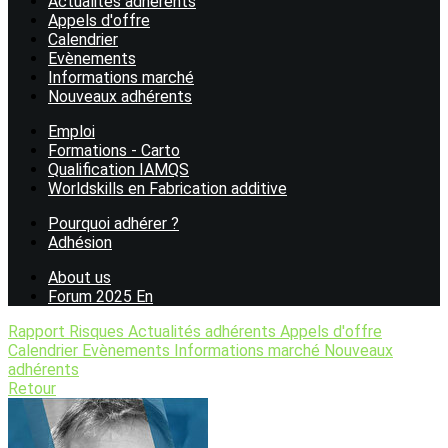
Actualités adhérents
Appels d'offre
Calendrier
Evènements
Informations marché
Nouveaux adhérents
Emploi
Formations - Carto
Qualification IAMQS
Worldskills en Fabrication additive
Pourquoi adhérer ?
Adhésion
About us
Forum 2025 En
Rapport Risques
Actualités adhérents
Appels d'offre
Calendrier
Evènements
Informations marché
Nouveaux
adhérents
Retour