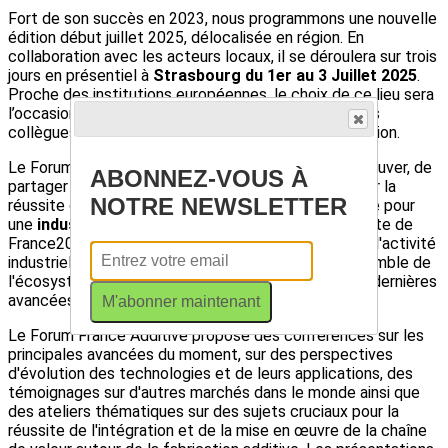
Fort de son succès en 2023, nous programmons une nouvelle
édition début juillet 2025, délocalisée en région. En
collaboration avec les acteurs locaux, il se déroulera sur trois
jours en présentiel à
Strasbourg du 1er au 3 Juillet 2025
.
Proche des institutions européennes, le choix de ce lieu sera
l’occasion d’ouvrir le forum à
l’Europe
, en incitant nos
collègues européens à se joindre à cette manifestation.
Le Forum France Additive sera l'occasion de se retrouver, de
ABONNEZ-VOUS À
partager et d’échanger sur les enjeux essentiels pour la
NOTRE NEWSLETTER
réussite du développement de la fabrication additive pour
une
industrie profitable et durable
. Dans le contexte de
France2030 et afin d'accompagner la croissance de l'activité
industrielle en France, il est indispensable que l'ensemble de
l'écosystème national puisse bénéficier des toutes dernières
avancées dans le domaine.
M'abonner maintenant
Le Forum France Additive propose des conférences sur les
principales avancées du moment, sur des perspectives
d'évolution des technologies et de leurs applications, des
témoignages sur d'autres marchés dans le monde ainsi que
des ateliers thématiques sur des sujets cruciaux pour la
réussite de l'intégration et de la mise en œuvre de la chaîne