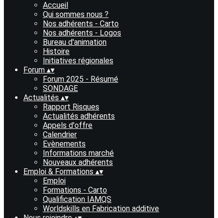
Accueil
Qui sommes nous ?
Nos adhérents - Carto
Nos adhérents - Logos
Bureau d'animation
Histoire
Initiatives régionales
Forum
▴
▾
Forum 2025 - Résumé
SONDAGE
Actualités
▴
▾
Rapport Risques
Actualités adhérents
Appels d'offre
Calendrier
Evènements
Informations marché
Nouveaux adhérents
Emploi & Formations
▴
▾
Emploi
Formations - Carto
Qualification IAMQS
Worldskills en Fabrication additive
Nous rejoindre
▴
▾