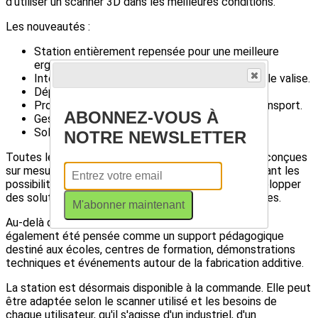
d'utiliser un scanner 3D dans les meilleures conditions.
Les nouveautés :
Station entièrement repensée pour une meilleure
ergonomie.
Intégration complète du matériel dans une seule valise.
Déploiement rapide sur site.
Protection optimale du matériel pendant le transport.
ABONNEZ-VOUS À
Gestion propre des câbles et des accessoires.
Solution adaptable à différents scanners 3D.
NOTRE NEWSLETTER
Toutes les pièces spécifiques de la station ont été conçues
sur mesure et fabriquées en impression 3D, démontrant les
possibilités qu'offre la fabrication additive pour développer
des solutions professionnelles, pratiques et évolutives.
M'abonner maintenant
Au-delà des prestations de scan 3D, cette station a
également été pensée comme un support pédagogique
destiné aux écoles, centres de formation, démonstrations
techniques et événements autour de la fabrication additive.
La station est désormais disponible à la commande. Elle peut
être adaptée selon le scanner utilisé et les besoins de
chaque utilisateur, qu'il s'agisse d'un industriel, d'un