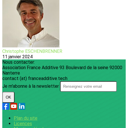
Christophe ESCHENBRENNER
11 janvier 2024
Nous contacter:
Association France Additive 93 Boulevard de la seine 92000
Nanterre
contact (at) franceadditive.tech
Je m'abonne à la newsletter
OK
Plan du site
Licences