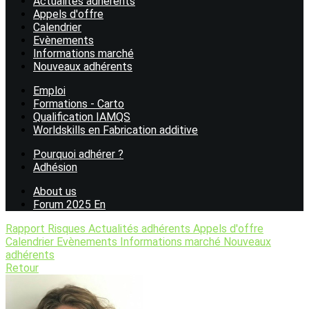
Actualités adhérents
Appels d'offre
Calendrier
Evènements
Informations marché
Nouveaux adhérents
Emploi
Formations - Carto
Qualification IAMQS
Worldskills en Fabrication additive
Pourquoi adhérer ?
Adhésion
About us
Forum 2025 En
Rapport Risques
Actualités adhérents
Appels d'offre
Calendrier
Evènements
Informations marché
Nouveaux
adhérents
Retour