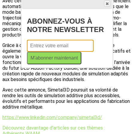
Avec cette nouvelle architecture, les utilisateurs bénéficient
automatiquement de fonctionnalités avancées telles que le
mode batch, l’analyse de sensibilité, la compensation de
trajectoire, ainsi que les simulations thermiques, thermo-
ABONNEZ-VOUS À
mécaniques et Inherent Strain. L’objectif est de simplifier la
NOTRE NEWSLETTER
gestion des simulations complexes tout en améliorant la
productivité et la robustesse des workflows industriels.
Grâce à cette approche modulaire, Simetal3D facilite
également le développement de nouveaux cas applicatifs et
ouvre la voie à une intégration plus rapide de futures
M'abonner maintenant
fonctionnalités. Cette stratégie prépare notamment l’arrivée
du futur DED Addon-Factory Builder, une solution dédiée à la
création rapide de nouveaux modules de simulation adaptés
aux besoins spécifiques des industriels.
Avec cette annonce, Simetal3D poursuit sa volonté de
rendre les outils de simulation additive plus accessibles,
évolutifs et performants pour les applications de fabrication
additive métallique.
https://www.linkedin.com/company/simetal3d/
Découvrez davantage d'articles sur ces thèmes :
Adhérents
WAAM