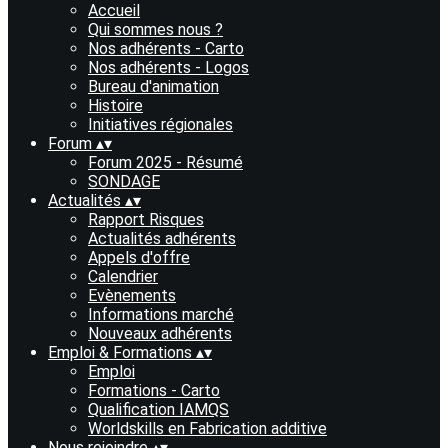
Accueil
Qui sommes nous ?
Nos adhérents - Carto
Nos adhérents - Logos
Bureau d'animation
Histoire
Initiatives régionales
Forum
▴
▾
Forum 2025 - Résumé
SONDAGE
Actualités
▴
▾
Rapport Risques
Actualités adhérents
Appels d'offre
Calendrier
Evènements
Informations marché
Nouveaux adhérents
Emploi & Formations
▴
▾
Emploi
Formations - Carto
Qualification IAMQS
Worldskills en Fabrication additive
Nous rejoindre
▴
▾