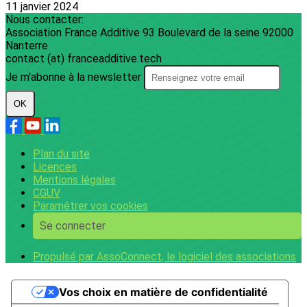
11 janvier 2024
Nous contacter:
Association France Additive 93 Boulevard de la seine 92000
Nanterre
contact (at) franceadditive.tech
Je m'abonne à la newsletter
OK
Plan du site
Licences
Mentions légales
CGUV
Paramétrer vos cookies
Se connecter
Propulsé par AssoConnect, le logiciel des associations
Vos choix en matière de confidentialité