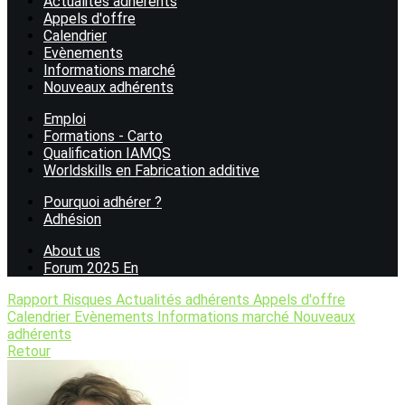
Actualités adhérents
Appels d'offre
Calendrier
Evènements
Informations marché
Nouveaux adhérents
Emploi
Formations - Carto
Qualification IAMQS
Worldskills en Fabrication additive
Pourquoi adhérer ?
Adhésion
About us
Forum 2025 En
Rapport Risques
Actualités adhérents
Appels d'offre
Calendrier
Evènements
Informations marché
Nouveaux
adhérents
Retour