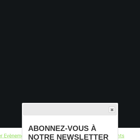
ABONNEZ-VOUS À
NOTRE NEWSLETTER
er
Evènements
Informations marché
Nouveaux adhérents