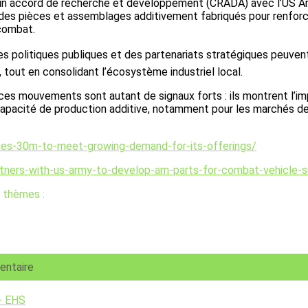
clu un accord de recherche et développement (CRADA) avec l’U
r des pièces et assemblages additivement fabriqués pour renforce
combat.
 politiques publiques et des partenariats stratégiques peuvent 
, tout en consolidant l’écosystème industriel local.
, ces mouvements sont autant de signaux forts : ils montrent l’i
pacité de production additive, notamment pour les marchés de 
ses-30m-to-meet-growing-demand-for-its-offerings/
ners-with-us-army-to-develop-am-parts-for-combat-vehicle-s
 thèmes :
entaire