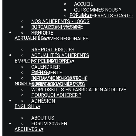
ACCUEIL
QUI SOMMES NOUS ?
FORUM
▴
▾
NOS ADHÉRENTS - CARTO
NOS ADHÉRENTS - LOGOS
FORUM 2025 - RÉSUMÉ
BUREAU D'ANIMATION
SONDAGE
HISTOIRE
ACTUALITÉS
▴
▾
INITIATIVES RÉGIONALES
RAPPORT RISQUES
ACTUALITÉS ADHÉRENTS
EMPLOI & FORMATIONS
▴
▾
APPELS D'OFFRE
CALENDRIER
EMPLOI
EVÈNEMENTS
FORMATIONS - CARTO
INFORMATIONS MARCHÉ
NOUS REJOINDRE
▴
▾
QUALIFICATION IAMQS
NOUVEAUX ADHÉRENTS
WORLDSKILLS EN FABRICATION ADDITIVE
POURQUOI ADHÉRER ?
ADHÉSION
ENGLISH
▴
▾
ABOUT US
FORUM 2025 EN
ARCHIVES
▴
▾