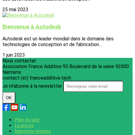
25 mai 2023
Bienvenue à Autodesk
Autodesk est un leader mondial dans le domaine des
technologies de conception et de fabrication....
1 juin 2023
Nous contacter:
Association France Additive 93 Boulevard de la seine 92000
Nanterre
contact (at) franceadditive.tech
Je m'abonne à la newsletter
OK
Plan du site
Licences
Mentions légales