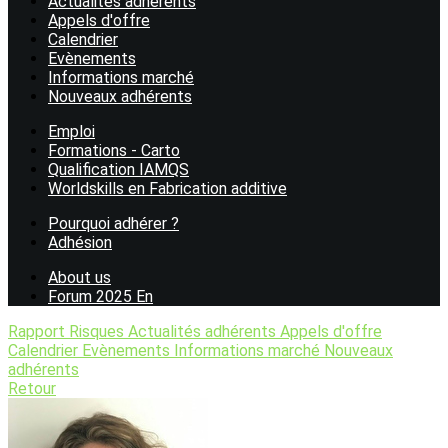
Actualités adhérents
Appels d'offre
Calendrier
Evènements
Informations marché
Nouveaux adhérents
Emploi
Formations - Carto
Qualification IAMQS
Worldskills en Fabrication additive
Pourquoi adhérer ?
Adhésion
About us
Forum 2025 En
Rapport Risques
Actualités adhérents
Appels d'offre
Calendrier
Evènements
Informations marché
Nouveaux
adhérents
Retour