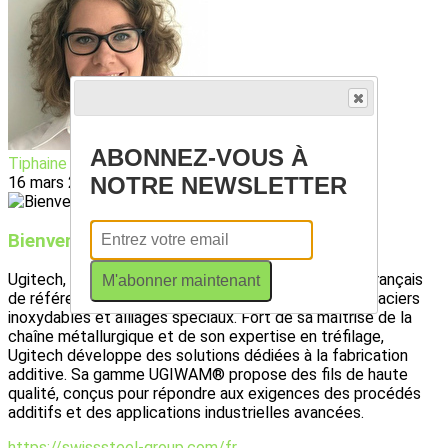
ABONNEZ-VOUS À
Tiphaine BAUR
NOTRE NEWSLETTER
16 mars 2026
Bienvenue à Ugitech
Ugitech, filiale de Swiss Steel Group, est un acteur français
M'abonner maintenant
de référence dans l’élaboration de produits longs en aciers
inoxydables et alliages spéciaux. Fort de sa maîtrise de la
chaîne métallurgique et de son expertise en tréfilage,
Ugitech développe des solutions dédiées à la fabrication
additive. Sa gamme UGIWAM® propose des fils de haute
qualité, conçus pour répondre aux exigences des procédés
additifs et des applications industrielles avancées.
https://swisssteel-group.com/fr