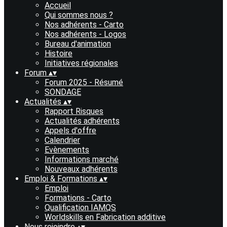
Accueil
Qui sommes nous ?
Nos adhérents - Carto
Nos adhérents - Logos
Bureau d'animation
Histoire
Initiatives régionales
Forum
▴
▾
Forum 2025 - Résumé
SONDAGE
Actualités
▴
▾
Rapport Risques
Actualités adhérents
Appels d'offre
Calendrier
Evènements
Informations marché
Nouveaux adhérents
Emploi & Formations
▴
▾
Emploi
Formations - Carto
Qualification IAMQS
Worldskills en Fabrication additive
Nous rejoindre
▴
▾