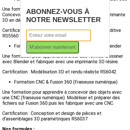
Une formation pour apprendre à inventer des objets.
ABONNEZ-VOUS À
Concevoir avec Fusion 360 et fabriquer avec une imprimante
NOTRE NEWSLETTER
3D en dépôt de fil fondu (FDM).
Certification : CCP Conception pour la Fabrication Additive
RS5560
Formation créateur : Impression 3D Résine & Blender
M'abonner maintenant
Une formation pour apprendre à créer des formes. Dessiner
avec Blender et fabriquer avec une imprimante 3D résine.
Certification : Modélisation 3D et rendu réaliste RS6042
Formation CNC & Fusion 360 (Fraiseuse numérique)
Une formation pour apprendre à concevoir des objets avec
une CNC (fraiseuse numérique). Modéliser et préparer des
fichiers sur Fusion 360 puis les fabriquer avec une CNC.
Certification : Conception et design de pièces et
d'assemblages 3D paramétriques RS6037
Nos formules :