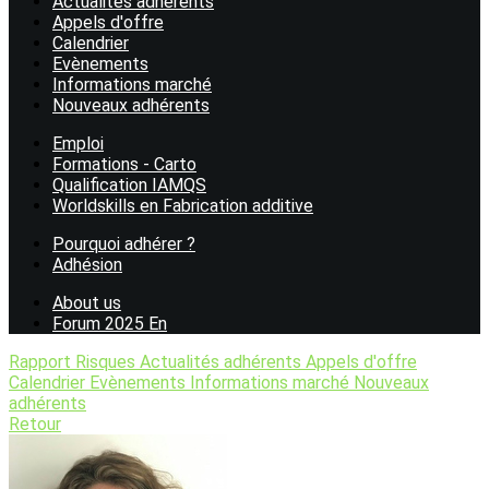
Actualités adhérents
Appels d'offre
Calendrier
Evènements
Informations marché
Nouveaux adhérents
Emploi
Formations - Carto
Qualification IAMQS
Worldskills en Fabrication additive
Pourquoi adhérer ?
Adhésion
About us
Forum 2025 En
Rapport Risques
Actualités adhérents
Appels d'offre
Calendrier
Evènements
Informations marché
Nouveaux
adhérents
Retour