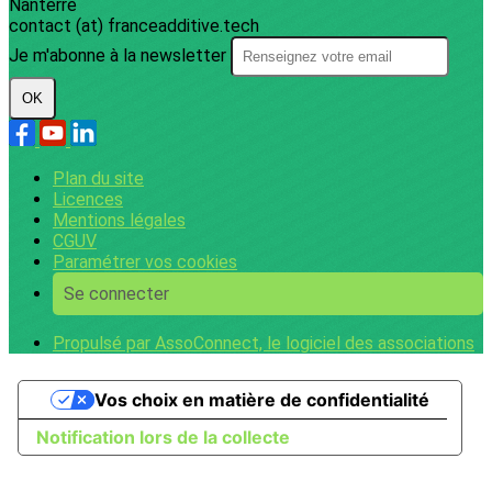
Nanterre
contact (at) franceadditive.tech
Je m'abonne à la newsletter
OK
Plan du site
Licences
Mentions légales
CGUV
Paramétrer vos cookies
Se connecter
Propulsé par AssoConnect, le logiciel des associations
Vos choix en matière de confidentialité
Notification lors de la collecte