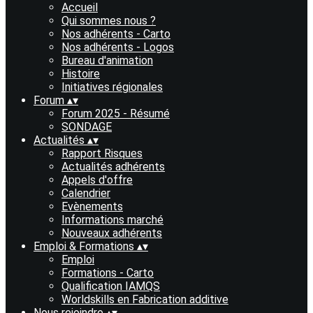
Accueil
Qui sommes nous ?
Nos adhérents - Carto
Nos adhérents - Logos
Bureau d'animation
Histoire
Initiatives régionales
Forum
▴
▾
Forum 2025 - Résumé
SONDAGE
Actualités
▴
▾
Rapport Risques
Actualités adhérents
Appels d'offre
Calendrier
Evènements
Informations marché
Nouveaux adhérents
Emploi & Formations
▴
▾
Emploi
Formations - Carto
Qualification IAMQS
Worldskills en Fabrication additive
Nous rejoindre
▴
▾