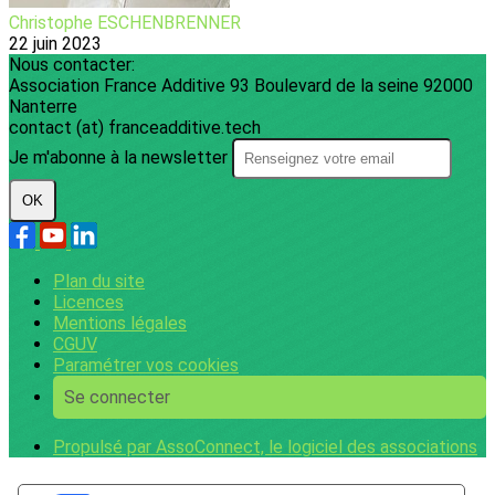
Christophe ESCHENBRENNER
22 juin 2023
Nous contacter:
Association France Additive 93 Boulevard de la seine 92000
Nanterre
contact (at) franceadditive.tech
Je m'abonne à la newsletter
OK
Plan du site
Licences
Mentions légales
CGUV
Paramétrer vos cookies
Se connecter
Propulsé par AssoConnect, le logiciel des associations