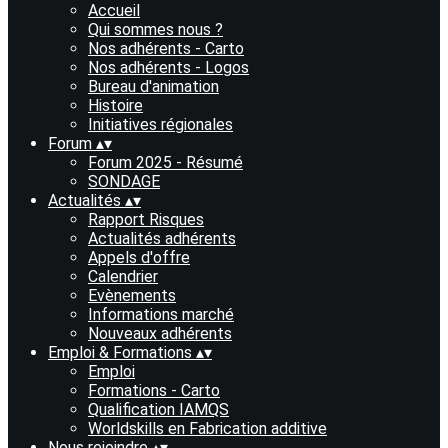
Accueil
Qui sommes nous ?
Nos adhérents - Carto
Nos adhérents - Logos
Bureau d'animation
Histoire
Initiatives régionales
Forum
▴
▾
Forum 2025 - Résumé
SONDAGE
Actualités
▴
▾
Rapport Risques
Actualités adhérents
Appels d'offre
Calendrier
Evènements
Informations marché
Nouveaux adhérents
Emploi & Formations
▴
▾
Emploi
Formations - Carto
Qualification IAMQS
Worldskills en Fabrication additive
Nous rejoindre
▴
▾