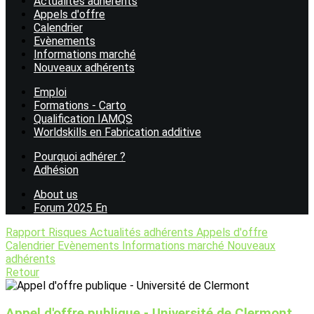
Actualités adhérents
Appels d'offre
Calendrier
Evènements
Informations marché
Nouveaux adhérents
Emploi
Formations - Carto
Qualification IAMQS
Worldskills en Fabrication additive
Pourquoi adhérer ?
Adhésion
About us
Forum 2025 En
Rapport Risques
Actualités adhérents
Appels d'offre
Calendrier
Evènements
Informations marché
Nouveaux
adhérents
Retour
Appel d'offre publique - Université de Clermont