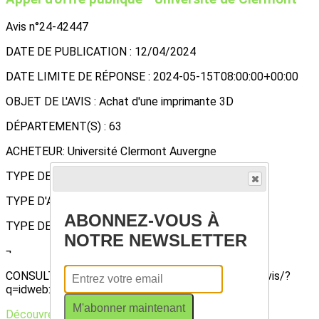
Avis n°24-42447
DATE DE PUBLICATION : 12/04/2024
DATE LIMITE DE RÉPONSE : 2024-05-15T08:00:00+00:00
OBJET DE L'AVIS : Achat d'une imprimante 3D
DÉPARTEMENT(S) : 63
ACHETEUR: Université Clermont Auvergne
TYPE DE MARCHÉ : FOURNITURES
TYPE D'AVIS : Avis de marché
ABONNEZ-VOUS À
TYPE DE PROCÉDURE : Procédure Ouverte
NOTRE NEWSLETTER
¬
CONSULTER L'AVIS : https://www.boamp.fr/pages/avis/?
q=idweb:"24-42447"
M'abonner maintenant
Découvrez davantage d'articles sur ces thèmes :