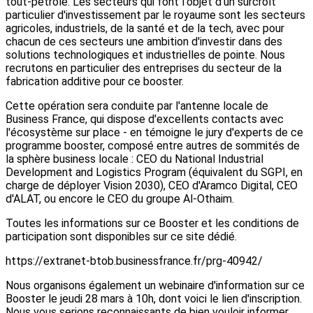
tout-pétrole. Les secteurs qui font l'objet d'un surcroît
particulier d'investissement par le royaume sont les secteurs
agricoles, industriels, de la santé et de la tech, avec pour
chacun de ces secteurs une ambition d'investir dans des
solutions technologiques et industrielles de pointe. Nous
recrutons en particulier des entreprises du secteur de la
fabrication additive pour ce booster.
Cette opération sera conduite par l'antenne locale de
Business France, qui dispose d'excellents contacts avec
l'écosystème sur place - en témoigne le jury d'experts de ce
programme booster, composé entre autres de sommités de
la sphère business locale : CEO du National Industrial
Development and Logistics Program (équivalent du SGPI, en
charge de déployer Vision 2030), CEO d'Aramco Digital, CEO
d'ALAT, ou encore le CEO du groupe Al-Othaim.
Toutes les informations sur ce Booster et les conditions de
participation sont disponibles sur ce site dédié.
https://extranet-btob.businessfrance.fr/prg-40942/
Nous organisons également un webinaire d'information sur ce
Booster le jeudi 28 mars à 10h, dont voici le lien d'inscription.
Nous vous serions reconnaissants de bien vouloir informer