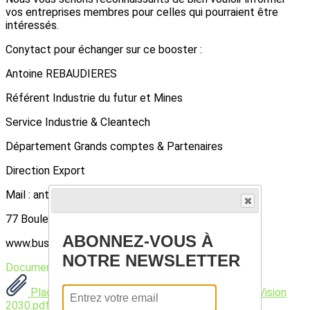
vos entreprises membres pour celles qui pourraient être
intéressés.
Conytact pour échanger sur ce booster :
Antoine REBAUDIERES
Référent Industrie du futur et Mines
Service Industrie & Cleantech
Département Grands comptes & Partenaires
Direction Export
Mail : antoine.rebaudieres (at)businessfrance.fr
77 Boulevard Saint-Jacques 75014 Paris
ABONNEZ-VOUS À
www.businessfrance.fr
NOTRE NEWSLETTER
Documents
Plaquette Grow Global 2024 - Arabie Saoudite Vision
2030.pdf