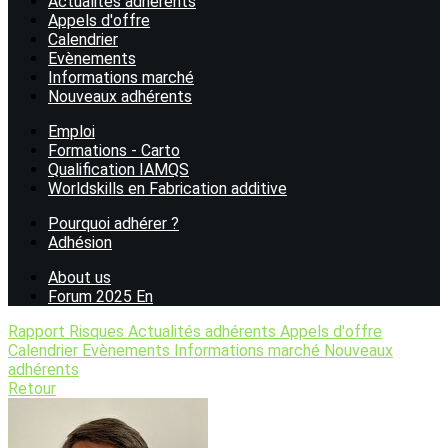
Actualités adhérents
Appels d'offre
Calendrier
Evènements
Informations marché
Nouveaux adhérents
Emploi
Formations - Carto
Qualification IAMQS
Worldskills en Fabrication additive
Pourquoi adhérer ?
Adhésion
About us
Forum 2025 En
Rapport Risques
Actualités adhérents
Appels d'offre
Calendrier
Evènements
Informations marché
Nouveaux
adhérents
Retour