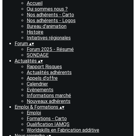
Accueil
Qui sommes nous ?
Nos adhérents - Carto
Nos adhérents - Logos
Bureau d'animation
Histoire
Initiatives régionales
Forum
▴
▾
Forum 2025 - Résumé
SONDAGE
Actualités
▴
▾
Rapport Risques
Actualités adhérents
Appels d'offre
Calendrier
Evènements
Informations marché
Nouveaux adhérents
Emploi & Formations
▴
▾
Emploi
Formations - Carto
Qualification IAMQS
Worldskills en Fabrication additive
Nous rejoindre
▴
▾