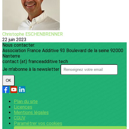
Christophe ESCHENBRENNER
22 juin 2023
Nous contacter:
Association France Additive 93 Boulevard de la seine 92000
Nanterre
contact (at) franceadditive.tech
Je m'abonne à la newsletter
OK
Plan du site
Licences
Mentions légales
CGUV
Paramétrer vos cookies