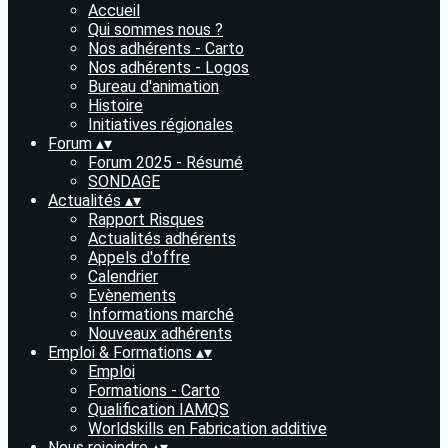
Accueil
Qui sommes nous ?
Nos adhérents - Carto
Nos adhérents - Logos
Bureau d'animation
Histoire
Initiatives régionales
Forum
▴
▾
Forum 2025 - Résumé
SONDAGE
Actualités
▴
▾
Rapport Risques
Actualités adhérents
Appels d'offre
Calendrier
Evènements
Informations marché
Nouveaux adhérents
Emploi & Formations
▴
▾
Emploi
Formations - Carto
Qualification IAMQS
Worldskills en Fabrication additive
Nous rejoindre
▴
▾