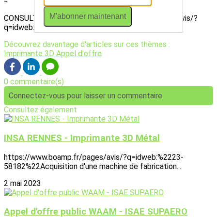
¬
M'abonner maintenant
CONSULTER L'AVIS : https://www.boamp.fr/pages/avis/?
q=idweb:"23-124601"
Découvrez davantage d'articles sur ces thèmes :
Imprimante 3D
Appel d'offre
0 commentaire(s)
Connectez-vous pour laisser un commentaire
Consultez également
INSA RENNES - Imprimante 3D Métal
https://www.boamp.fr/pages/avis/?q=idweb:%2223-
58182%22Acquisition d'une machine de fabrication...
2 mai 2023
Appel d'offre public WAAM - ISAE SUPAERO