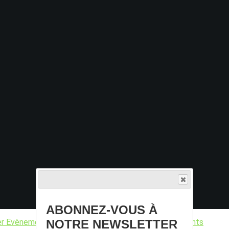
ABONNEZ-VOUS À
NOTRE NEWSLETTER
er
Evènements
Informations marché
Nouveaux adhérents