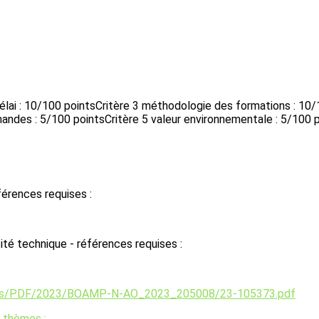
 Délai : 10/100 pointsCritère 3 méthodologie des formations : 10
ndes : 5/100 pointsCritère 5 valeur environnementale : 5/100 
férences requises :
té technique - références requises :
ents/PDF/2023/BOAMP-N-AO_2023_205008/23-105373.pdf
 thèmes :