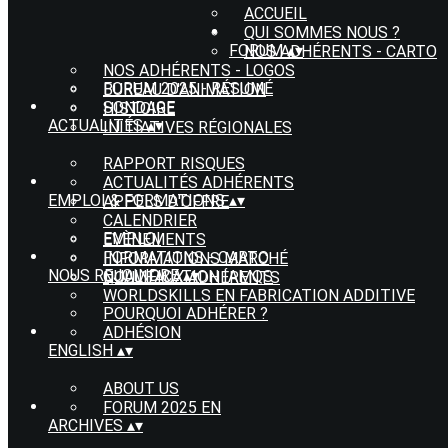
ACCUEIL
QUI SOMMES NOUS ?
FORUM
▴
▾
NOS ADHÉRENTS - CARTO
NOS ADHÉRENTS - LOGOS
FORUM 2025 - RÉSUMÉ
BUREAU D'ANIMATION
SONDAGE
HISTOIRE
ACTUALITÉS
▴
▾
INITIATIVES RÉGIONALES
RAPPORT RISQUES
ACTUALITÉS ADHÉRENTS
EMPLOI & FORMATIONS
▴
▾
APPELS D'OFFRE
CALENDRIER
EMPLOI
EVÈNEMENTS
FORMATIONS - CARTO
INFORMATIONS MARCHÉ
NOUS REJOINDRE
▴
▾
QUALIFICATION IAMQS
NOUVEAUX ADHÉRENTS
WORLDSKILLS EN FABRICATION ADDITIVE
POURQUOI ADHÉRER ?
ADHÉSION
ENGLISH
▴
▾
ABOUT US
FORUM 2025 EN
ARCHIVES
▴
▾