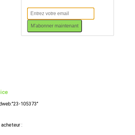
M'abonner maintenant
Nice
idweb:"23-105373"
 acheteur :