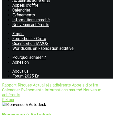
Actualités adhérents
Appels d'offre
Calendrier
Evènements
Informations marché
Nouveaux adhérents
Emploi
Formations - Carto
Qualification IAMQS
Worldskills en Fabrication additive
Pourquoi adhérer ?
Adhésion
About us
Forum 2025 En
Rapport Risques
Actualités adhérents
Appels d'offre
Calendrier
Evènements
Informations marché
Nouveaux
adhérents
Retour
Bienvenue à Autodesk