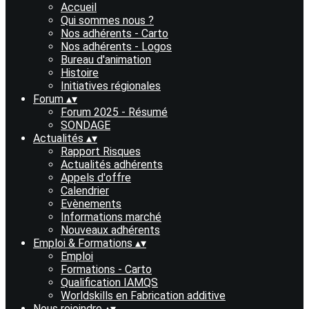
Accueil
Qui sommes nous ?
Nos adhérents - Carto
Nos adhérents - Logos
Bureau d'animation
Histoire
Initiatives régionales
Forum
▴
▾
Forum 2025 - Résumé
SONDAGE
Actualités
▴
▾
Rapport Risques
Actualités adhérents
Appels d'offre
Calendrier
Evènements
Informations marché
Nouveaux adhérents
Emploi & Formations
▴
▾
Emploi
Formations - Carto
Qualification IAMQS
Worldskills en Fabrication additive
Nous rejoindre
▴
▾