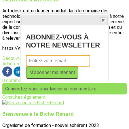
Autodesk est un leader mondial dans le domaine des
technologies de conception et de fabrication. Grâce à notre
expertise dans les domaines de l’architecture, de l’ingénierie,
de la construction, de la conception, de la fabrication et du
divertissement, nous aidons les innovateurs du monde entier
ABONNEZ-VOUS À
à relever les défis urgents d’aujourd’hui.
NOTRE NEWSLETTER
https://www.autodesk.fr/
Découvrez davantage d'articles sur ces thèmes :
Adhérents
Logiciels
M'abonner maintenant
0 commentaire(s)
Connectez-vous pour laisser un commentaire
Consultez également
Bienvenue à la Biche-Renard
Organisme de formation - nouvel adhérent 2023