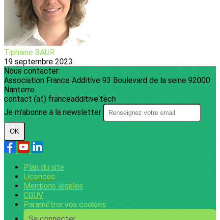
Tiphaine BAUR
19 septembre 2023
Nous contacter:
Association France Additive 93 Boulevard de la seine 92000
Nanterre
contact (at) franceadditive.tech
Je m'abonne à la newsletter
OK
Plan du site
Licences
Mentions légales
CGUV
Paramétrer vos cookies
Se connecter