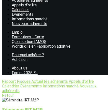
Actualités adhérents
Appels d'offre
Calendrier
Evènements
Informations marché
Nouveaux adhérents
Emploi
Formations - Carto
Qualification IAMQS
Worldskills en Fabrication additive
Pourquoi adhérer ?
Adhésion
About us
Forum 2025 En
Rapport Risques
Actualités adhérents
Appels d'offre
Calendrier
Evènements
Informations marché
Nouveaux
adhérents
Retour
Séminaire IRT M2P