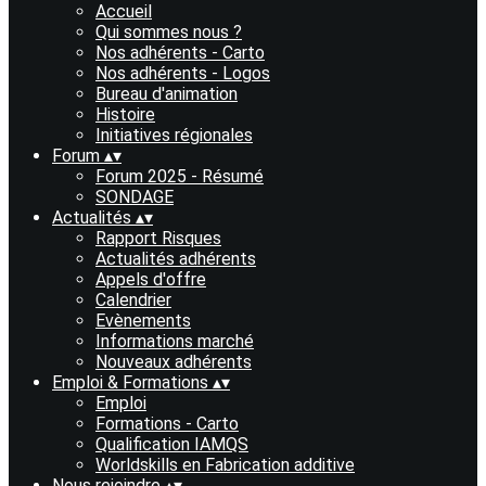
Accueil
Qui sommes nous ?
Nos adhérents - Carto
Nos adhérents - Logos
Bureau d'animation
Histoire
Initiatives régionales
Forum
▴
▾
Forum 2025 - Résumé
SONDAGE
Actualités
▴
▾
Rapport Risques
Actualités adhérents
Appels d'offre
Calendrier
Evènements
Informations marché
Nouveaux adhérents
Emploi & Formations
▴
▾
Emploi
Formations - Carto
Qualification IAMQS
Worldskills en Fabrication additive
Nous rejoindre
▴
▾