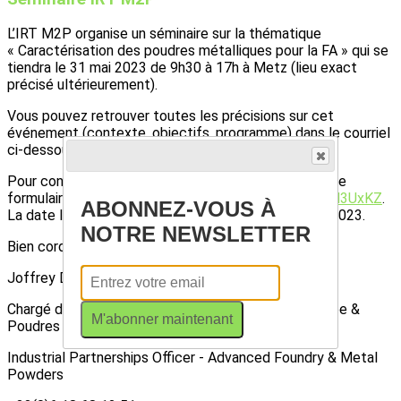
L’IRT M2P organise un séminaire sur la thématique
« Caractérisation des poudres métalliques pour la FA » qui se
tiendra le 31 mai 2023 de 9h30 à 17h à Metz (lieu exact
précisé ultérieurement).
Vous pouvez retrouver toutes les précisions sur cet
événement (contexte, objectifs, programme) dans le courriel
ci-dessous.
Pour confirmer votre présence, merci de compléter le
formulaire suivant:
https://forms.office.com/e/kid4M3UxKZ
.
ABONNEZ-VOUS À
La date limite d’inscription a été décalée au 12 mai 2023.
NOTRE NEWSLETTER
Bien cordialement,
Joffrey DIDIERJEAN
Chargé de Partenariats Industriels - Fonderie Avancée &
M'abonner maintenant
Poudres métalliques
Industrial Partnerships Officer - Advanced Foundry & Metal
Powders